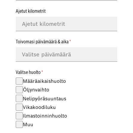
Ajetut kilometrit
Toivomasi päivämäärä & aika
Valitse huolto
Määräaikaishuolto
Öljynvaihto
Nelipyöräsuuntaus
Vikakoodiluku
Ilmastoinninhuolto
Muu